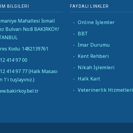
İM BİLGİLERİ
FAYDALI LİNKLER
maniye Mahallesi İsmail
-
Online İşlemler
ez Bulvarı No:8 BAKIRKÖY/
-
BBT
STANBUL
-
İmar Durumu
res Kodu: 1482139761
-
Kent Rehberi
12 414 97 00
-
Nikah İşlemleri
12 414 97 77 (Halk Masası
-
Halk Kart
in 1'i tuşlayınız.)
-
Veterinerlik Hizmetler
w.bakirkoy.bel.tr