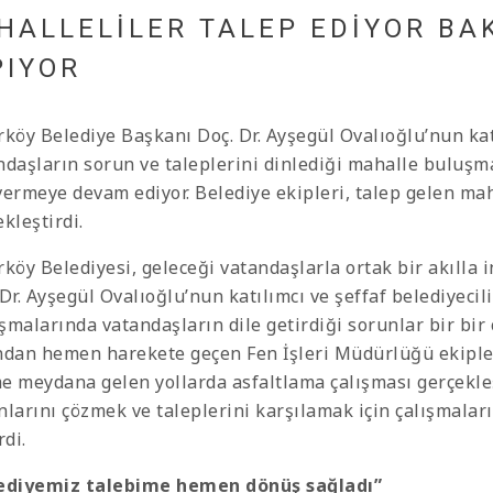
HALLELİLER TALEP EDİYOR BAK
PIYOR
rköy Belediye Başkanı Doç. Dr. Ayşegül Ovalıoğlu’nun kat
ndaşların sorun ve taleplerini dinlediği mahalle buluşmal
vermeye devam ediyor. Belediye ekipleri, talep gelen mah
kleştirdi.
rköy Belediyesi, geleceği vatandaşlarla ortak bir akılla 
 Dr. Ayşegül Ovalıoğlu’nun katılımcı ve şeffaf belediyecil
şmalarında vatandaşların dile getirdiği sorunlar bir bir
ndan hemen harekete geçen Fen İşleri Müdürlüğü ekiple
e meydana gelen yollarda asfaltlama çalışması gerçekleşt
nlarını çözmek ve taleplerini karşılamak için çalışmala
rdi.
ediyemiz talebime hemen dönüş sağladı”