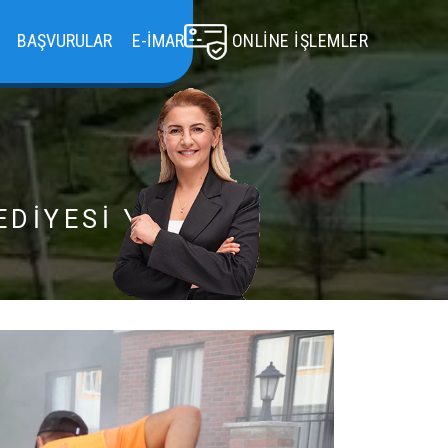
BAŞVURULAR
E-İMAR
ONLINE İŞLEMLER
EDİYESİ YAPIYOR