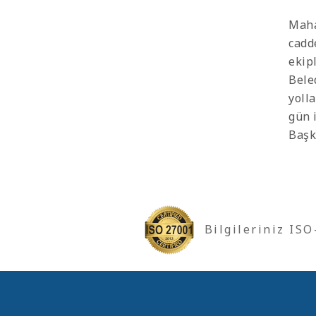
Maha
cadd
ekip
Bele
yoll
gün 
Başk
Bilgileriniz IS