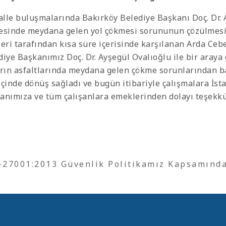
lle buluşmalarında Bakırköy Belediye Başkanı Doç. Dr. 
esinde meydana gelen yol çökmesi sorununun çözülmesin
leri tarafından kısa süre içerisinde karşılanan Arda Ce
diye Başkanımız Doç. Dr. Ayşegül Ovalıoğlu ile bir araya
arın asfaltlarında meydana gelen çökme sorunlarından b
içinde dönüş sağladı ve bugün itibariyle çalışmalara İst
anımıza ve tüm çalışanlara emeklerinden dolayı teşekkü
O-27001:2013 Güvenlik Politikamız Kapsamınd