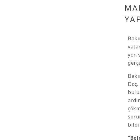
MA
YA
Bakı
vata
yön 
gerçe
Bakı
Doç.
bulu
ardı
çökm
soru
bildi
“Bel