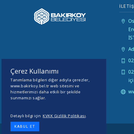
İLETİŞ
Os
Er
İ
Ad
02
Çerez Kullanımı
02
iç
Tanımlama bilgileri diğer adıyla çerezler,
www.bakirkoy.bel.tr web sitesini ve
ww
hizmetlerimizi daha etkili bir şekilde
sunmamızı sağlar.
Detaylı bilgi için
KVKK Gizlilik Politikası
.
KABUL ET