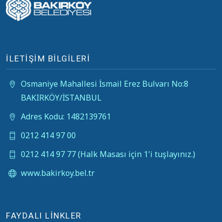
İLETİŞİM BİLGİLERİ
Osmaniye Mahallesi İsmail Erez Bulvarı No:8
BAKIRKÖY/İSTANBUL
Adres Kodu: 1482139761
0212 414 97 00
0212 414 97 77 (Halk Masası için 1'i tuşlayınız.)
www.bakirkoy.bel.tr
FAYDALI LİNKLER