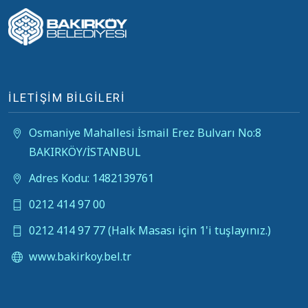
İLETİŞİM BİLGİLERİ
Osmaniye Mahallesi İsmail Erez Bulvarı No:8
BAKIRKÖY/İSTANBUL
Adres Kodu: 1482139761
0212 414 97 00
0212 414 97 77 (Halk Masası için 1'i tuşlayınız.)
www.bakirkoy.bel.tr