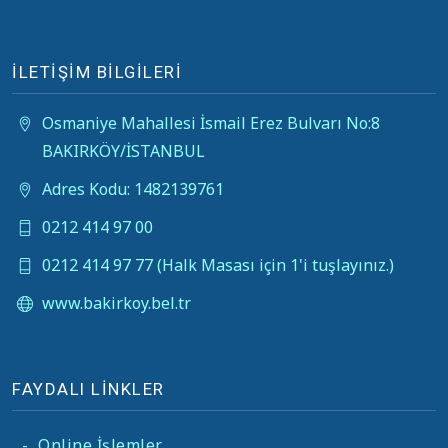
İLETİŞİM BİLGİLERİ
Osmaniye Mahallesi İsmail Erez Bulvarı No:8
BAKIRKÖY/İSTANBUL
Adres Kodu: 1482139761
0212 414 97 00
0212 414 97 77 (Halk Masası için 1'i tuşlayınız.)
www.bakirkoy.bel.tr
FAYDALI LİNKLER
-
Online İşlemler