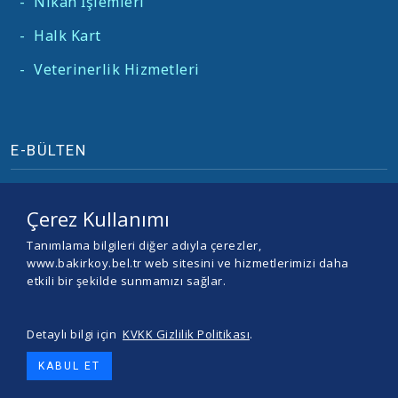
-
Nikah İşlemleri
-
Halk Kart
-
Veterinerlik Hizmetleri
E-BÜLTEN
Çerez Kullanımı
Tanımlama bilgileri diğer adıyla çerezler,
www.bakirkoy.bel.tr web sitesini ve hizmetlerimizi daha
etkili bir şekilde sunmamızı sağlar.
Detaylı bilgi için
KVKK Gizlilik Politikası
.
© 2026 BAKIRKÖY BELEDİYESİ -
Yazılım ve Tasarım Teracity
KABUL ET