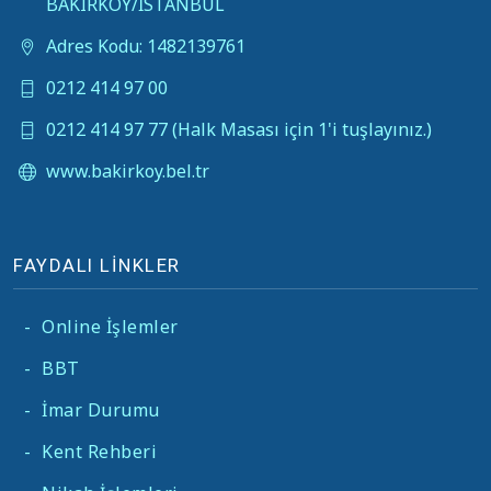
BAKIRKÖY/İSTANBUL
Adres Kodu: 1482139761
0212 414 97 00
0212 414 97 77 (Halk Masası için 1'i tuşlayınız.)
www.bakirkoy.bel.tr
FAYDALI LİNKLER
-
Online İşlemler
-
BBT
-
İmar Durumu
-
Kent Rehberi