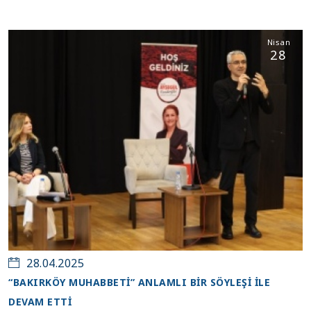
Nisan
28
28.04.2025
“BAKIRKÖY MUHABBETİ” ANLAMLI BİR SÖYLEŞİ İLE
DEVAM ETTİ