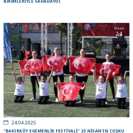
BİRİMLERİYLE SAHADAYDI
Nisan
24
24.04.2025
“BAKIRKÖY EGEMENLİK FESTİVALİ” 23 NİSAN’IN COŞKU