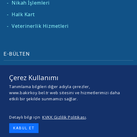
-
Nikah İşlemleri
-
Halk Kart
-
Veterinerlik Hizmetleri
E-BÜLTEN
Çerez Kullanımı
Tanımlama bilgileri diğer adıyla çerezler,
www.bakirkoy.bel.tr web sitesini ve hizmetlerimizi daha
etkili bir şekilde sunmamızı sağlar.
Detaylı bilgi için
KVKK Gizlilik Politikası
.
© 2026 BAKIRKÖY BELEDİYESİ -
Yazılım ve Tasarım Teracity
KABUL ET