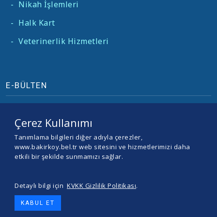
-
Nikah İşlemleri
-
Halk Kart
-
Veterinerlik Hizmetleri
E-BÜLTEN
Çerez Kullanımı
Tanımlama bilgileri diğer adıyla çerezler,
www.bakirkoy.bel.tr web sitesini ve hizmetlerimizi daha
etkili bir şekilde sunmamızı sağlar.
Detaylı bilgi için
KVKK Gizlilik Politikası
.
© 2026 BAKIRKÖY BELEDİYESİ -
Yazılım ve Tasarım Teracity
KABUL ET