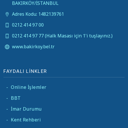
BAKIRKÖY/İSTANBUL
Adres Kodu: 1482139761
0212 414 97 00
0212 414 97 77 (Halk Masası için 1'i tuşlayınız.)
www.bakirkoy.bel.tr
FAYDALI LİNKLER
-
Online İşlemler
-
BBT
-
İmar Durumu
-
Kent Rehberi