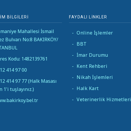
İM BİLGİLERİ
FAYDALI LİNKLER
maniye Mahallesi İsmail
-
Online İşlemler
ez Bulvarı No:8 BAKIRKÖY/
-
BBT
STANBUL
-
İmar Durumu
res Kodu: 1482139761
-
Kent Rehberi
12 414 97 00
-
Nikah İşlemleri
12 414 97 77 (Halk Masası
-
Halk Kart
in 1'i tuşlayınız.)
-
Veterinerlik Hizmetler
w.bakirkoy.bel.tr