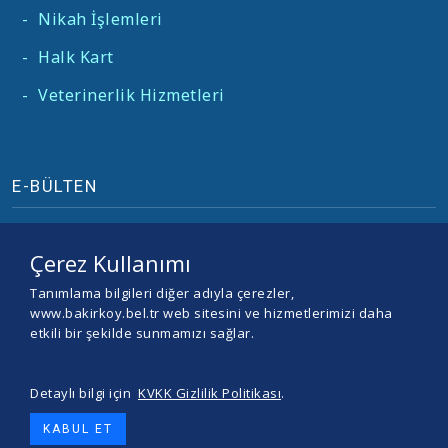
-
Nikah İşlemleri
-
Halk Kart
-
Veterinerlik Hizmetleri
E-BÜLTEN
Çerez Kullanımı
Tanımlama bilgileri diğer adıyla çerezler,
www.bakirkoy.bel.tr web sitesini ve hizmetlerimizi daha
etkili bir şekilde sunmamızı sağlar.
Detaylı bilgi için
KVKK Gizlilik Politikası
.
© 2026 BAKIRKÖY BELEDİYESİ -
Yazılım ve Tasarım Teracity
KABUL ET