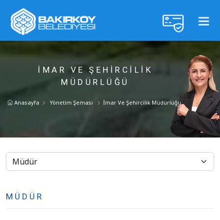
İMAR VE ŞEHIRCILIK
MÜDÜRLÜĞÜ
Anasayfa
Yönetim Şeması
İmar Ve Şehircilik Müdürlüğü
MÜDÜR