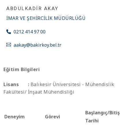
ABDULKADIR AKAY
İMAR VE ŞEHIRCILIK MÜDÜRLÜĞÜ
0212 414 97 00
aakay@bakirkoy.bel.tr
Eğitim Bilgileri
Lisans :
Balıkesir Üniversitesi - Mühendislik
Fakültesi/ İnşaat Mühendisliği
Başlangıç/Bitiş
Deneyim
Görevi
Tarihi