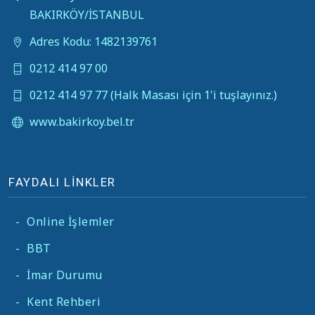
BAKIRKÖY/İSTANBUL
Adres Kodu: 1482139761
0212 414 97 00
0212 414 97 77 (Halk Masası için 1'i tuşlayınız.)
www.bakirkoy.bel.tr
FAYDALI LİNKLER
-
Online İşlemler
-
BBT
-
İmar Durumu
-
Kent Rehberi