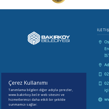
İLETİŞ
Os
Er
İ
Ad
02
Çerez Kullanımı
02
iç
Tanımlama bilgileri diğer adıyla çerezler,
www.bakirkoy.bel.tr web sitesini ve
ww
hizmetlerimizi daha etkili bir şekilde
sunmamızı sağlar.