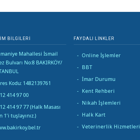
İM BİLGİLERİ
FAYDALI LİNKLER
maniye Mahallesi İsmail
-
Online İşlemler
ez Bulvarı No:8 BAKIRKÖY/
-
BBT
STANBUL
-
İmar Durumu
res Kodu: 1482139761
-
Kent Rehberi
12 414 97 00
-
Nikah İşlemleri
12 414 97 77 (Halk Masası
-
Halk Kart
in 1'i tuşlayınız.)
-
Veterinerlik Hizmetler
w.bakirkoy.bel.tr