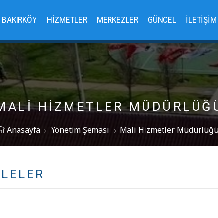
BAKIRKÖY
HIZMETLER
MERKEZLER
GÜNCEL
İLETIŞIM
MALI HIZMETLER MÜDÜRLÜĞ
Anasayfa
Yönetim Şeması
Mali Hizmetler Müdürlüğ
ALELER