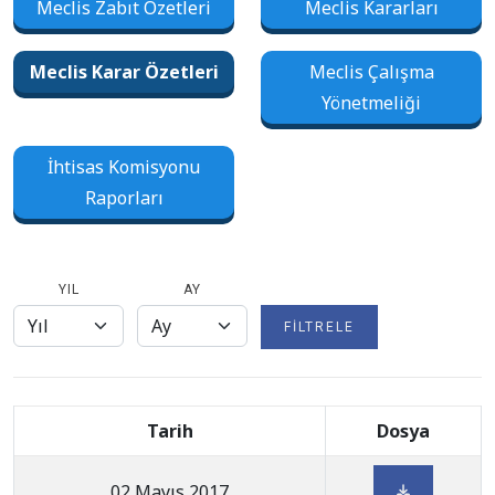
Meclis Zabıt Özetleri
Meclis Kararları
Meclis Karar Özetleri
Meclis Çalışma
Yönetmeliği
İhtisas Komisyonu
Raporları
YIL
AY
FILTRELE
Tarih
Dosya
02 Mayıs 2017