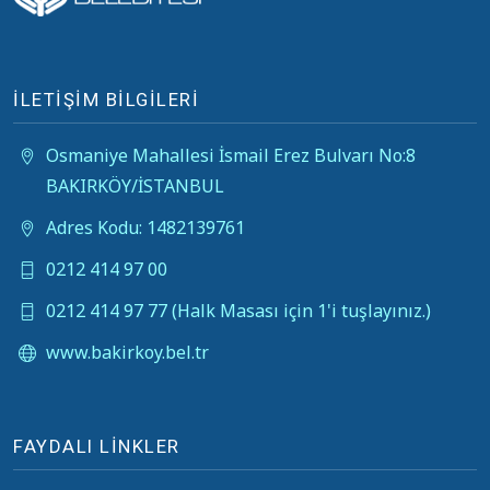
İLETİŞİM BİLGİLERİ
Osmaniye Mahallesi İsmail Erez Bulvarı No:8
BAKIRKÖY/İSTANBUL
Adres Kodu: 1482139761
0212 414 97 00
0212 414 97 77 (Halk Masası için 1'i tuşlayınız.)
www.bakirkoy.bel.tr
FAYDALI LİNKLER