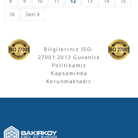
8
9
10
11
12
13
14
15
16
İleri
Bilgileriniz ISO-
27001:2013 Güvenlik
Politikamız
Kapsamında
Korunmaktadır.