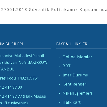
O-27001:2013 Güvenlik Politikamız Kapsamınd
İM BİLGİLERİ
FAYDALI LİNKLER
maniye Mahallesi İsmail
-
Online İşlemler
ez Bulvarı No:8 BAKIRKÖY/
-
BBT
STANBUL
-
İmar Durumu
res Kodu: 1482139761
-
Kent Rehberi
12 414 97 00
-
Nikah İşlemleri
12 414 97 77 (Halk Masası
-
Halk Kart
in 1'i tuşlayınız.)