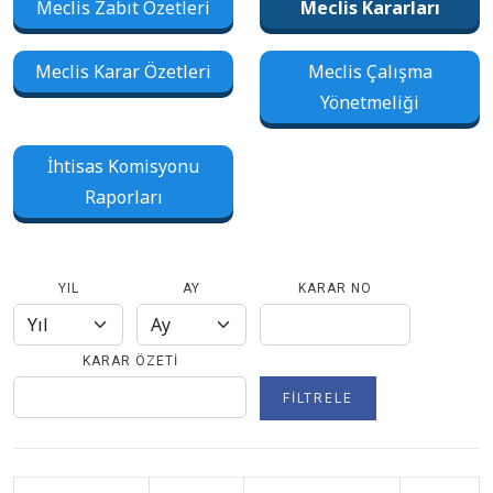
Meclis Zabıt Özetleri
Meclis Kararları
Meclis Karar Özetleri
Meclis Çalışma
Yönetmeliği
İhtisas Komisyonu
Raporları
YIL
AY
KARAR NO
KARAR ÖZETI
FILTRELE