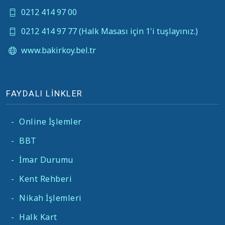
0212 414 97 00
0212 414 97 77 (Halk Masası için 1'i tuşlayınız.)
www.bakirkoy.bel.tr
FAYDALI LİNKLER
-
Online İşlemler
-
BBT
-
İmar Durumu
-
Kent Rehberi
-
Nikah İşlemleri
-
Halk Kart