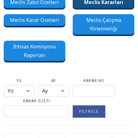
Meclis Zabıt Özetleri
Meclis Kararları
Meclis Karar Özetleri
Meclis Çalışma
Yönetmeliği
İhtisas Komisyonu
Raporları
YIL
AY
KARAR NO
KARAR ÖZETI
FILTRELE