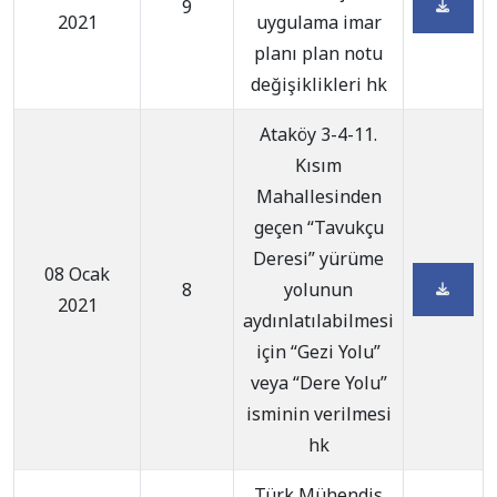
9
2021
uygulama imar
planı plan notu
değişiklikleri hk
Ataköy 3-4-11.
Kısım
Mahallesinden
geçen “Tavukçu
Deresi” yürüme
08 Ocak
8
yolunun
2021
aydınlatılabilmesi
için “Gezi Yolu”
veya “Dere Yolu”
isminin verilmesi
hk
Türk Mühendis