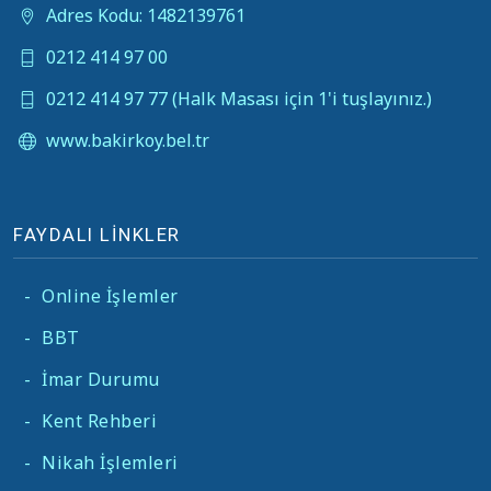
Adres Kodu: 1482139761
0212 414 97 00
0212 414 97 77 (Halk Masası için 1'i tuşlayınız.)
www.bakirkoy.bel.tr
FAYDALI LİNKLER
-
Online İşlemler
-
BBT
-
İmar Durumu
-
Kent Rehberi
-
Nikah İşlemleri