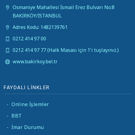
Osmaniye Mahallesi İsmail Erez Bulvarı No:8
BAKIRKÖY/İSTANBUL
Adres Kodu: 1482139761
0212 414 97 00
0212 414 97 77 (Halk Masası için 1'i tuşlayınız.)
www.bakirkoy.bel.tr
FAYDALI LİNKLER
-
Online İşlemler
-
BBT
-
İmar Durumu