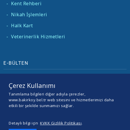
-
Kent Rehberi
-
Nikah İşlemleri
-
Halk Kart
-
Veterinerlik Hizmetleri
E-BÜLTEN
Çerez Kullanımı
Tanımlama bilgileri diğer adıyla çerezler,
www.bakirkoy.bel.tr web sitesini ve hizmetlerimizi daha
etkili bir şekilde sunmamızı sağlar.
Detaylı bilgi için
KVKK Gizlilik Politikası
.
© 2026 BAKIRKÖY BELEDİYESİ -
Yazılım ve Tasarım Teracity