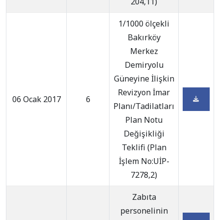
204,11)
1/1000 ölçekli
Bakırköy
Merkez
Demiryolu
Güneyine İlişkin
Revizyon İmar
06 Ocak 2017
6
Planı/Tadilatları
Plan Notu
Değişikliği
Teklifi (Plan
İşlem No:UİP-
7278,2)
Zabıta
personelinin