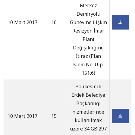
Merkez
Demiryolu
10 Mart 2017
16
Güneyine İlişkin
Revizyon İmar
Planı
Değişikliğine
İtiraz (Plan
İşlem No: Uip-
151,6)
Balıkesir ili
Erdek Belediye
Başkanlığı
hizmetlerinde
10 Mart 2017
15
kullanılmak
üzere 34 GB 297