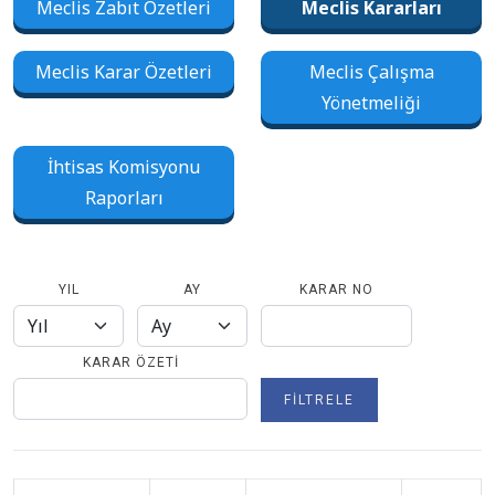
Meclis Zabıt Özetleri
Meclis Kararları
Meclis Karar Özetleri
Meclis Çalışma
Yönetmeliği
İhtisas Komisyonu
Raporları
YIL
AY
KARAR NO
KARAR ÖZETI
FILTRELE