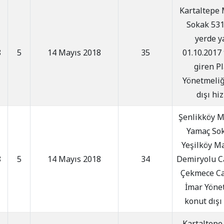
Kartaltepe 
Sokak 531 
yerde y
8
5
14 Mayıs 2018
35
01.10.2017
giren Pl
Yönetmeliğ
dışı hi
Şenlikköy M
Yamaç Sok
Yeşilköy M
8
5
14 Mayıs 2018
34
Demiryolu C
Çekmece Cad
İmar Yöne
konut dışı
Kartaltepe