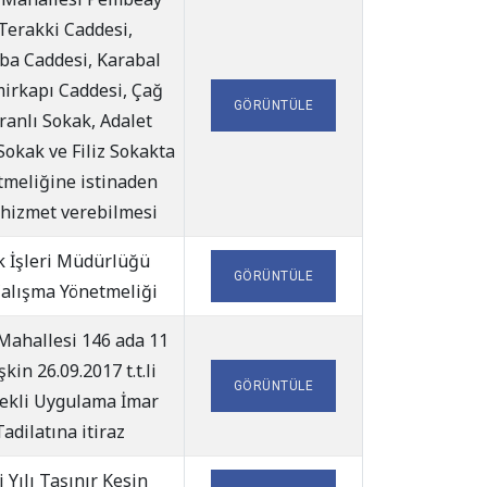
Terakki Caddesi,
ba Caddesi, Karabal
irkapı Caddesi, Çağ
GÖRÜNTÜLE
ranlı Sokak, Adalet
Sokak ve Filiz Sokakta
tmeliğine istinaden
 hizmet verebilmesi
k İşleri Müdürlüğü
GÖRÜNTÜLE
Çalışma Yönetmeliği
Mahallesi 146 ada 11
şkin 26.09.2017 t.t.li
GÖRÜNTÜLE
çekli Uygulama İmar
Tadilatına itiraz
 Yılı Taşınır Kesin