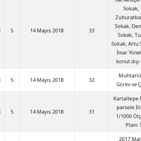
Sokak, 
Zuhuratba
Sokak, Dem
8
5
14 Mayıs 2018
33
Sokak, Tu
Sokak, Artu 
İmar Yöne
konut dışı
Muhtarlı
8
5
14 Mayıs 2018
32
Görev ve 
Kartaltepe 
parsele İli
8
5
14 Mayıs 2018
31
1/1000 Öl
Planı 
2017 Mali