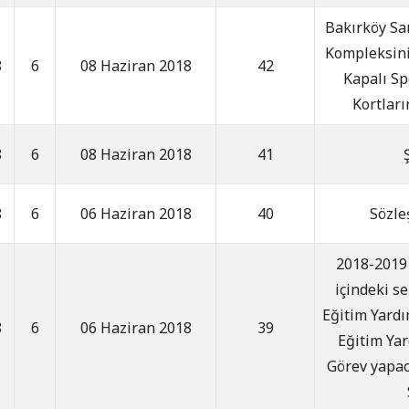
Bakırköy San
Kompleksini
8
6
08 Haziran 2018
42
Kapalı Sp
Kortları
8
6
08 Haziran 2018
41
8
6
06 Haziran 2018
40
Sözle
2018-2019 
içindeki se
Eğitim Yardı
8
6
06 Haziran 2018
39
Eğitim Ya
Görev yapac