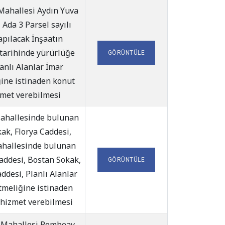
Mahallesi Aydın Yuva
Ada 3 Parsel sayılı
apılacak İnşaatın
 tarihinde yürürlüğe
GÖRÜNTÜLE
anlı Alanlar İmar
ine istinaden konut
zmet verebilmesi
ahallesinde bulunan
ak, Florya Caddesi,
ahallesinde bulunan
addesi, Bostan Sokak,
GÖRÜNTÜLE
desi, Planlı Alanlar
tmeliğine istinaden
 hizmet verebilmesi
 Mahallesi Pembeay