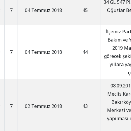
34 GL 547 Pl
8
7
04 Temmuz 2018
45
Oğuzlar Be
İlçemiz Par
Bakım ve Y
2019 Mal
8
7
04 Temmuz 2018
44
görecek şekil
yıllara y
ç
08.09.201
Meclis Kara
Bakırköy
8
7
02 Temmuz 2018
43
Merkezi ve
yapılması i