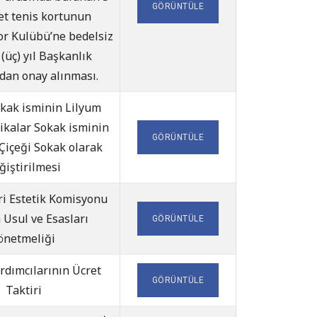
GÖRÜNTÜLE
et tenis kortunun
or Kulübü’ne bedelsiz
 (üç) yıl Başkanlık
an onay alınması.
okak isminin Lilyum
ikalar Sokak isminin
GÖRÜNTÜLE
Çiçeği Sokak olarak
ğiştirilmesi
i Estetik Komisyonu
 Usul ve Esasları
GÖRÜNTÜLE
önetmeliği
rdımcılarının Ücret
GÖRÜNTÜLE
Taktiri