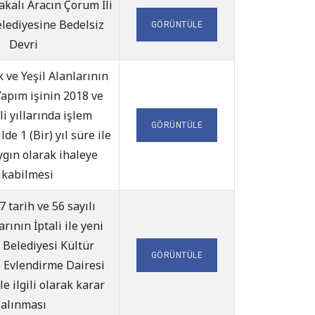
akalı Aracın Çorum İli
lediyesine Bedelsiz
GÖRÜNTÜLE
Devri
k ve Yeşil Alanlarının
apım işinin 2018 ve
i yıllarında işlem
GÖRÜNTÜLE
de 1 (Bir) yıl süre ile
aygın olarak ihaleye
ıkabilmesi
7 tarih ve 56 sayılı
rının İptali ile yeni
 Belediyesi Kültür
GÖRÜNTÜLE
 Evlendirme Dairesi
le ilgili olarak karar
alınması