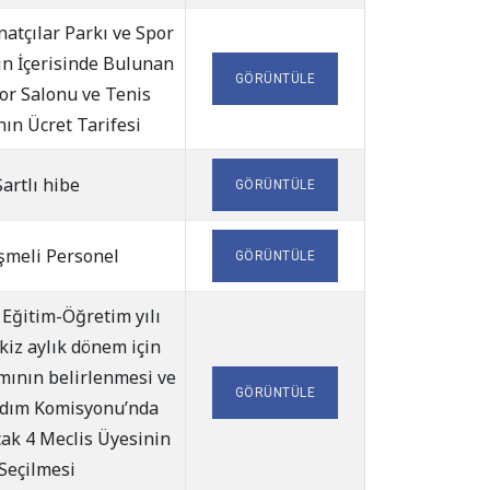
atçılar Parkı ve Spor
n İçerisinde Bulunan
GÖRÜNTÜLE
or Salonu ve Tenis
nın Ücret Tarifesi
Şartlı hibe
GÖRÜNTÜLE
şmeli Personel
GÖRÜNTÜLE
Eğitim-Öğretim yılı
kiz aylık dönem için
mının belirlenmesi ve
GÖRÜNTÜLE
rdım Komisyonu’nda
ak 4 Meclis Üyesinin
Seçilmesi