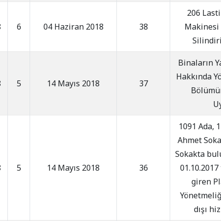
206 Lasti
8
6
04 Haziran 2018
38
Makinesi
Silindi
Binaların 
Hakkında Yö
8
5
14 Mayıs 2018
37
Bölümün
U
1091 Ada, 1
Ahmet Soka
Sokakta bulu
8
5
14 Mayıs 2018
36
01.10.2017
giren Pl
Yönetmeliğ
dışı hi