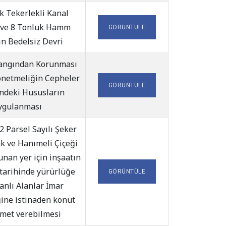
k Tekerlekli Kanal
 ve 8 Tonluk Hamm
GÖRÜNTÜLE
rin Bedelsiz Devri
Yangından Korunması
netmeliğin Cepheler
GÖRÜNTÜLE
deki Hususların
ygulanması
2 Parsel Sayılı Şeker
k ve Hanımeli Çiçeği
nan yer için inşaatın
 tarihinde yürürlüğe
GÖRÜNTÜLE
anlı Alanlar İmar
ine istinaden konut
zmet verebilmesi