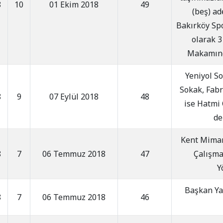
8
10
01 Ekim 2018
49
(beş) ad
Bakırköy Sp
olarak 3
Makamınd
Yeniyol S
Sokak, Fabr
8
9
07 Eylül 2018
48
ise Hatmi 
de
Kent Mimar
8
7
06 Temmuz 2018
47
Çalışma
Y
Başkan Ya
8
7
06 Temmuz 2018
46