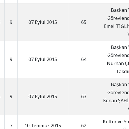
Başkan 
Görevlend
5
9
07 Eylül 2015
65
Emel TIĞLI’
Başkan 
Görevlend
5
9
07 Eylül 2015
64
Nurhan ÇE
Takdi
Başkan 
Görevlend
5
9
07 Eylül 2015
63
Kenan ŞAHİN
Kültür ve S
5
7
10 Temmuz 2015
62