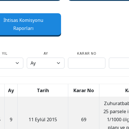
İhtisas Komisyonu
Raporları
YIL
AY
KARAR NO
Ay
Tarih
Karar No
K
Zuhuratbab
25 parsele il
5
9
11 Eylül 2015
69
1/1000 öl
planı ve p