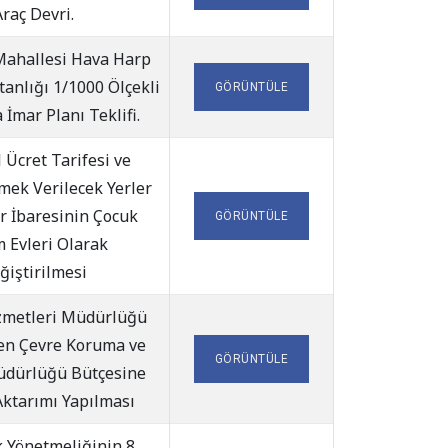
raç Devri.
Mahallesi Hava Harp
anlığı 1/1000 Ölçekli
GÖRÜNTÜLE
İmar Planı Teklifi.
 Ücret Tarifesi ve
mek Verilecek Yerler
er İbaresinin Çocuk
GÖRÜNTÜLE
 Evleri Olarak
ğiştirilmesi
zmetleri Müdürlüğü
en Çevre Koruma ve
GÖRÜNTÜLE
üdürlüğü Bütçesine
ktarımı Yapılması
 Yönetmeliğinin 8.