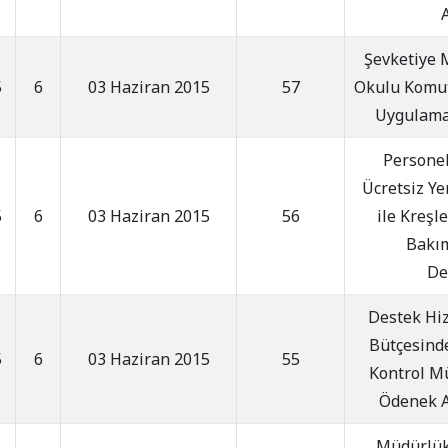
A
Şevketiye 
5
6
03 Haziran 2015
57
Okulu Komut
Uygulama 
Personel
Ücretsiz Ye
5
6
03 Haziran 2015
56
ile Kreşl
Bakım
De
Destek Hi
Bütçesind
5
6
03 Haziran 2015
55
Kontrol M
Ödenek A
Müdürlük