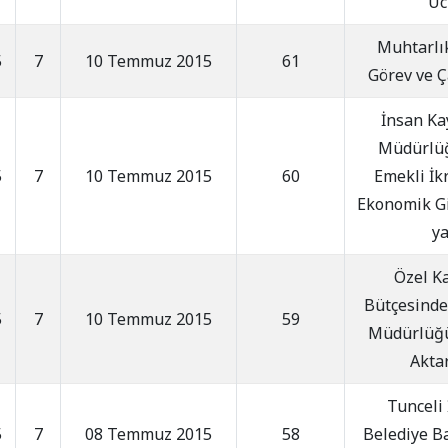
Üc
Muhtarlı
5
7
10 Temmuz 2015
61
Görev ve Ç
İnsan Ka
Müdürlüğ
5
7
10 Temmuz 2015
60
Emekli İkr
Ekonomik G
ya
Özel K
Bütçesinde
5
7
10 Temmuz 2015
59
Müdürlüğü
Akta
Tunceli 
5
7
08 Temmuz 2015
58
Belediye B