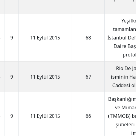
Yeşilk
tamamlanm
5
9
11 Eylül 2015
68
İstanbul Def
Daire Başk
proto
Rio De J
5
9
11 Eylül 2015
67
isminin Ha
Caddesi ol
Başkanlığım
ve Mimar 
5
9
11 Eylül 2015
66
(TMMOB) bağ
şubeleri
im