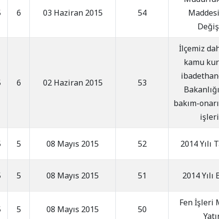
5
6
03 Haziran 2015
54
Maddesin
Değiş
İlçemiz da
kamu kur
ibadethane
5
6
02 Haziran 2015
53
Bakanlığı
bakım-onarım
işler
5
5
08 Mayıs 2015
52
2014 Yılı 
5
5
08 Mayıs 2015
51
2014 Yılı 
Fen İşleri
5
5
08 Mayıs 2015
50
Yatı