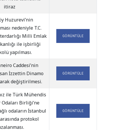
itiraz
öy Huzurevi’nin
ası nedeniyle T.C.
terdarlığı Milli Emlak
GÖRÜNTÜLE
anlığı ile işbirliği
kolü yapılması.
aneiro Caddesi’nin
san İzzettin Dinamo
GÖRÜNTÜLE
arak değiştirilmesi.
ız ile Türk Mühendis
Odaları Birliği’ne
lı odaların İstanbul
GÖRÜNTÜLE
 arasında protokol
zalanması.