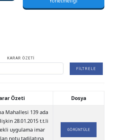
Yönetmeliği
KARAR ÖZETI
FILTRELE
arar Özeti
Dosya
a Mahallesi 139 ada
işkin 28.01.2015 t.t.li
çekli uygulama imar
GÖRÜNTÜLE
lan notu tadilatına