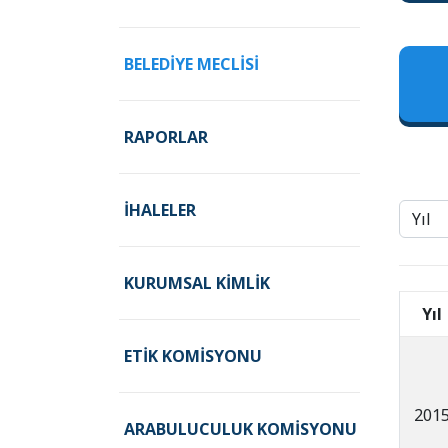
BELEDIYE MECLISI
RAPORLAR
İHALELER
KURUMSAL KIMLIK
Yıl
ETIK KOMISYONU
201
ARABULUCULUK KOMISYONU