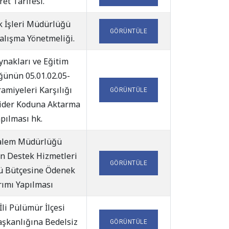
ret Tarifesi.
k İşleri Müdürlüğü
GÖRÜNTÜLE
alışma Yönetmeliği.
ynakları ve Eğitim
ünün 05.01.02.05-
amiyeleri Karşılığı
GÖRÜNTÜLE
ider Koduna Aktarma
pılması hk.
alem Müdürlüğü
n Destek Hizmetleri
GÖRÜNTÜLE
 Bütçesine Ödenek
rımı Yapılması
İli Pülümür İlçesi
aşkanlığına Bedelsiz
GÖRÜNTÜLE