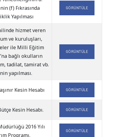
in (f) Fıkrasında
GÖRÜNTÜLE
iklik Yapılması
hilinde hizmet veren
um ve kuruluşları,
ler ile Milli Eğitim
GÖRÜNTÜLE
’na bağlı okulların
, tadilat, tamirat vb.
inin yapılması.
Taşınır Kesin Hesabı
GÖRÜNTÜLE
Bütçe Kesin Hesabı.
GÖRÜNTÜLE
 Müdürlüğü 2016 Yılı
GÖRÜNTÜLE
rım Programı.