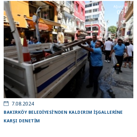
Ağustos
07
7.08.2024
BAKIRKÖY BELEDİYESİ’NDEN KALDIRIM İŞGALLERİNE
KARŞI DENETİM