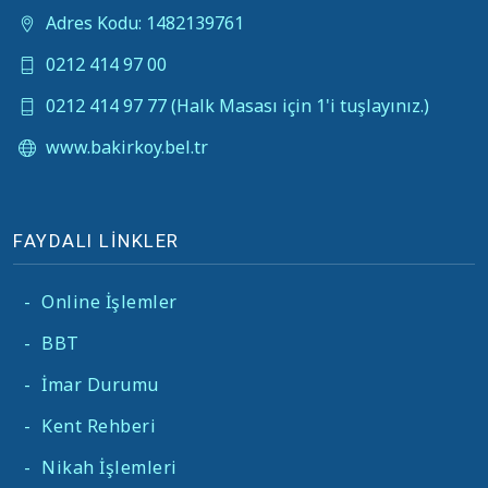
Adres Kodu: 1482139761
0212 414 97 00
0212 414 97 77 (Halk Masası için 1'i tuşlayınız.)
www.bakirkoy.bel.tr
FAYDALI LİNKLER
-
Online İşlemler
-
BBT
-
İmar Durumu
-
Kent Rehberi
-
Nikah İşlemleri