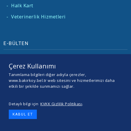
-
Halk Kart
-
Veterinerlik Hizmetleri
E-BÜLTEN
Çerez Kullanımı
Tanımlama bilgileri diğer adıyla çerezler,
www.bakirkoy.bel.tr web sitesini ve hizmetlerimizi daha
etkili bir şekilde sunmamızı sağlar.
Detaylı bilgi için
KVKK Gizlilik Politikası
.
© 2026 BAKIRKÖY BELEDİYESİ -
Yazılım ve Tasarım Teracity
KABUL ET