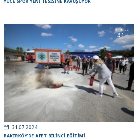
YÜCE SPOR YENİ TESİSİNE KAVUŞUYOR
Temmuz
31
31.07.2024
BAKIRKÖY’DE AFET BİLİNCİ EĞİTİMİ