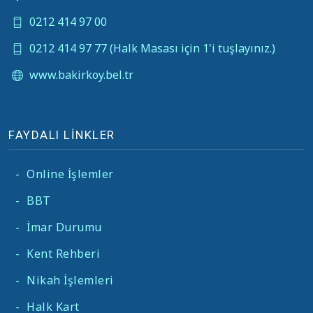
0212 414 97 00
0212 414 97 77 (Halk Masası için 1'i tuşlayınız.)
www.bakirkoy.bel.tr
FAYDALI LİNKLER
-
Online İşlemler
-
BBT
-
İmar Durumu
-
Kent Rehberi
-
Nikah İşlemleri
-
Halk Kart