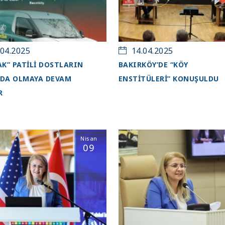
04.2025
14.04.2025
AK” PATİLİ DOSTLARIN
BAKIRKÖY’DE “KÖY
DA OLMAYA DEVAM
ENSTİTÜLERİ” KONUŞULDU
R
Nisan
09