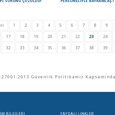
PI SORUNU ÇÖZÜLDÜ!
PERSONELİYLE BAYRAMLAŞT
ri
1
2
3
4
5
6
7
8
9
17
18
19
20
21
22
23
24
32
33
34
35
36
37
38
39
O-27001:2013 Güvenlik Politikamız Kapsamınd
İM BİLGİLERİ
FAYDALI LİNKLER