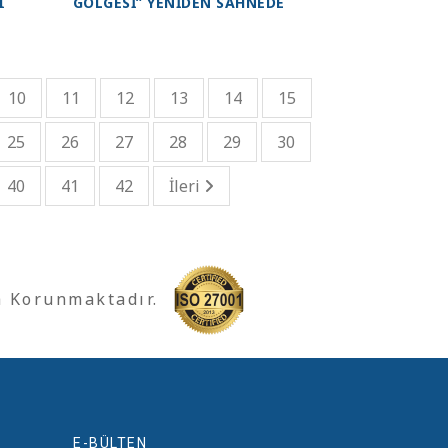
I
GÖLGESI” YENIDEN SAHNEDE
10
11
12
13
14
15
25
26
27
28
29
30
40
41
42
İleri
a Korunmaktadır.
E-BÜLTEN