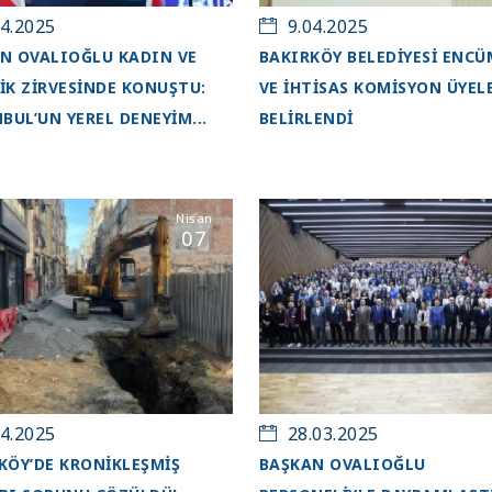
4.2025
9.04.2025
N OVALIOĞLU KADIN VE
BAKIRKÖY BELEDİYESİ ENC
İK ZİRVESİNDE KONUŞTU:
VE İHTİSAS KOMİSYON ÜYEL
NBUL’UN YEREL DENEYİM...
BELİRLENDİ
Nisan
07
4.2025
28.03.2025
KÖY’DE KRONİKLEŞMİŞ
BAŞKAN OVALIOĞLU