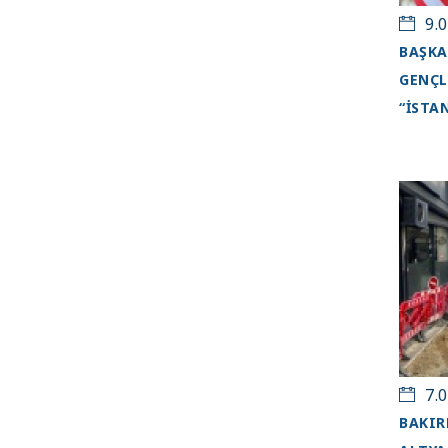
9.0
BAŞKA
GENÇL
“İSTA
7.0
BAKIR