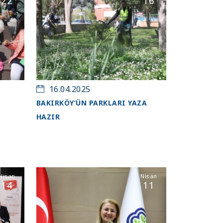
22
16
16.04.2025
BAKIRKÖY’ÜN PARKLARI YAZA
HAZIR
Nisan
Nisan
14
11