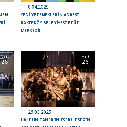
8.04.2025
ÜMEN
YENİ YETENEKLERİN ADRESİ
ERİ
BAKIRKÖY BELEDİYESİ ETÜT
MERKEZİ!
Mart
Mart
28
26
26.03.2025
HALDUN TANER’IN ESERI “EŞEĞIN