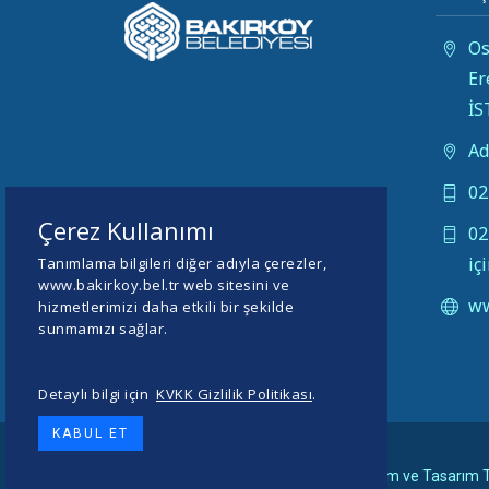
Os
Er
İ
Ad
02
Çerez Kullanımı
02
iç
Tanımlama bilgileri diğer adıyla çerezler,
www.bakirkoy.bel.tr web sitesini ve
ww
hizmetlerimizi daha etkili bir şekilde
sunmamızı sağlar.
Detaylı bilgi için
KVKK Gizlilik Politikası
.
KABUL ET
© 2026 BAKIRKÖY BELEDİYESİ -
Yazılım ve Tasarım T