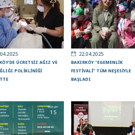
23
04.2025
22.04.2025
KÖY’DE ÜCRETSİZ AĞIZ VE
BAKIRKÖY “EGEMENLİK
AĞLIĞI POLİKLİNİĞİ
FESTİVALİ” TÜM NEŞESİYLE
TTE
BAŞLADI
Nisan
15