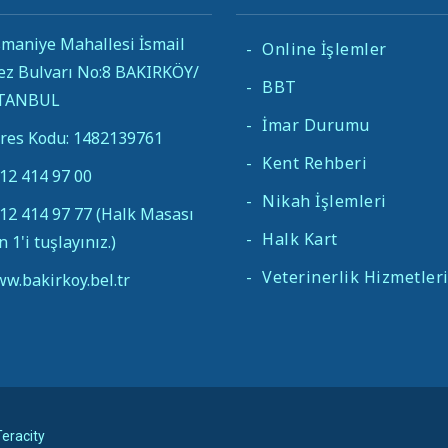
maniye Mahallesi İsmail
-
Online İşlemler
ez Bulvarı No:8 BAKIRKÖY/
-
BBT
STANBUL
-
İmar Durumu
res Kodu: 1482139761
-
Kent Rehberi
12 414 97 00
-
Nikah İşlemleri
12 414 97 77 (Halk Masası
-
Halk Kart
in 1'i tuşlayınız.)
-
Veterinerlik Hizmetler
w.bakirkoy.bel.tr
eracity