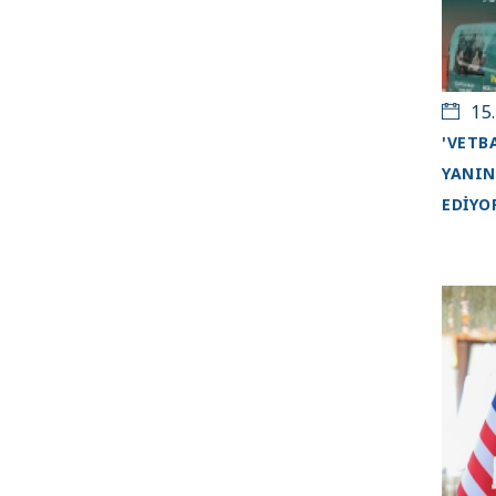
15.
'VETB
YANIN
EDİYO