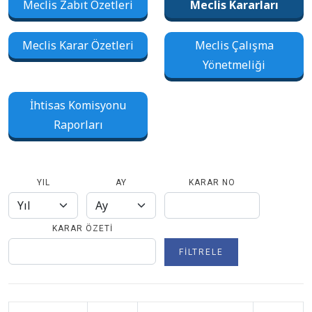
Meclis Zabıt Özetleri
Meclis Kararları
Meclis Karar Özetleri
Meclis Çalışma
Yönetmeliği
İhtisas Komisyonu
Raporları
YIL
AY
KARAR NO
KARAR ÖZETI
FILTRELE