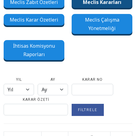
Meclis Zabıt Özetleri
Meclis Kararları
Meclis Karar Özetleri
Meclis Çalışma
Yönetmeliği
İhtisas Komisyonu
Raporları
YIL
AY
KARAR NO
KARAR ÖZETI
FILTRELE