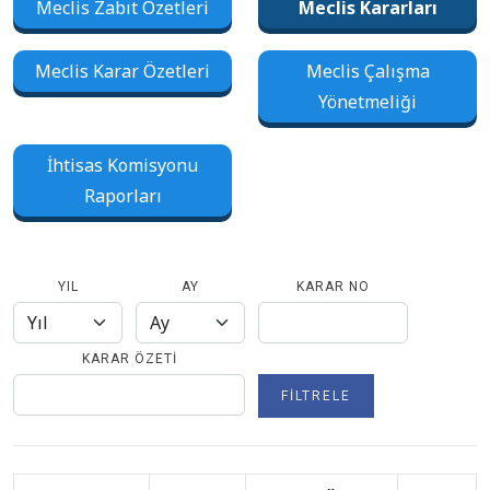
Meclis Zabıt Özetleri
Meclis Kararları
Meclis Karar Özetleri
Meclis Çalışma
Yönetmeliği
İhtisas Komisyonu
Raporları
YIL
AY
KARAR NO
KARAR ÖZETI
FILTRELE