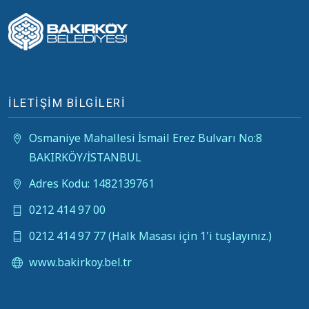
İLETİŞİM BİLGİLERİ
Osmaniye Mahallesi İsmail Erez Bulvarı No:8
BAKIRKÖY/İSTANBUL
Adres Kodu: 1482139761
0212 414 97 00
0212 414 97 77 (Halk Masası için 1'i tuşlayınız.)
www.bakirkoy.bel.tr