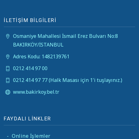
İLETİŞİM BİLGİLERİ
Osmaniye Mahallesi İsmail Erez Bulvarı No:8
BAKIRKÖY/İSTANBUL
Adres Kodu: 1482139761
0212 414 97 00
0212 414 97 77 (Halk Masası için 1'i tuşlayınız.)
www.bakirkoy.bel.tr
FAYDALI LİNKLER
-
Online İşlemler