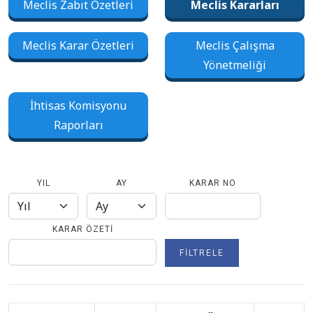
Meclis Zabıt Özetleri
Meclis Kararları
Meclis Karar Özetleri
Meclis Çalışma
Yönetmeliği
İhtisas Komisyonu
Raporları
YIL
AY
KARAR NO
KARAR ÖZETI
FILTRELE