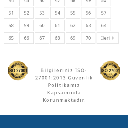
44
45
46
47
48
49
50
51
52
53
54
55
56
57
58
59
60
61
62
63
64
65
66
67
68
69
70
İleri
Bilgileriniz ISO-
27001:2013 Güvenlik
Politikamız
Kapsamında
Korunmaktadır.