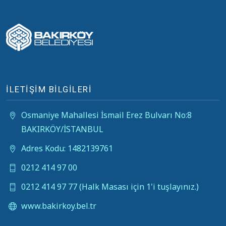
İLETİŞİM BİLGİLERİ
Osmaniye Mahallesi İsmail Erez Bulvarı No:8
BAKIRKÖY/İSTANBUL
Adres Kodu: 1482139761
0212 414 97 00
0212 414 97 77 (Halk Masası için 1'i tuşlayınız.)
www.bakirkoy.bel.tr