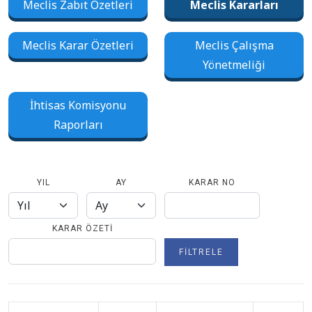
Meclis Zabıt Özetleri
Meclis Kararları
Meclis Karar Özetleri
Meclis Çalışma
Yönetmeliği
İhtisas Komisyonu
Raporları
YIL
AY
KARAR NO
KARAR ÖZETI
FILTRELE