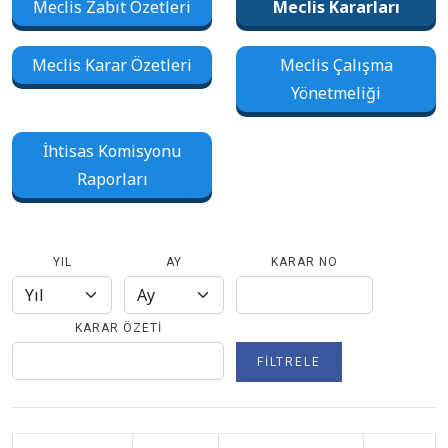
Meclis Zabıt Özetleri
Meclis Kararları
Meclis Karar Özetleri
Meclis Çalışma
Yönetmeliği
İhtisas Komisyonu
Raporları
YIL
AY
KARAR NO
KARAR ÖZETI
FILTRELE