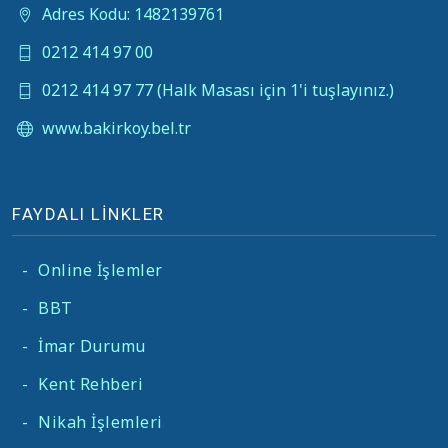
Adres Kodu: 1482139761
0212 414 97 00
0212 414 97 77 (Halk Masası için 1'i tuşlayınız.)
www.bakirkoy.bel.tr
FAYDALI LİNKLER
-
Online İşlemler
-
BBT
-
İmar Durumu
-
Kent Rehberi
-
Nikah İşlemleri