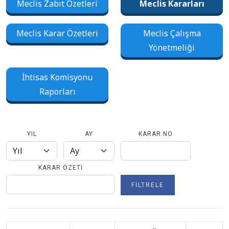
Meclis Zabıt Özetleri
Meclis Kararları
Meclis Karar Özetleri
Meclis Çalışma
Yönetmeliği
İhtisas Komisyonu
Raporları
YIL
AY
KARAR NO
KARAR ÖZETI
FILTRELE