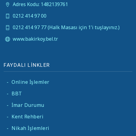
Adres Kodu: 1482139761
0212 414 97 00
0212 414 97 77 (Halk Masası için 1'i tuşlayınız.)
www.bakirkoy.bel.tr
FAYDALI LİNKLER
-
Online İşlemler
-
BBT
-
İmar Durumu
-
Kent Rehberi
-
Nikah İşlemleri