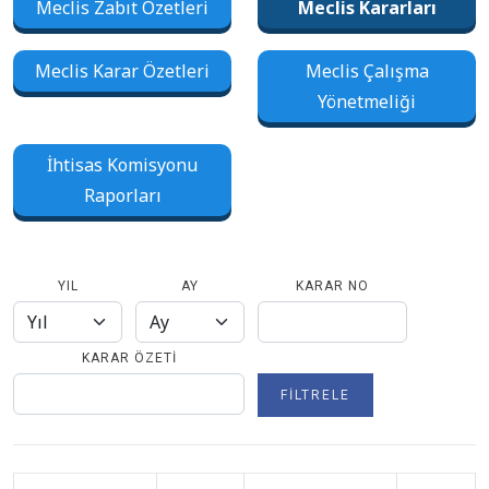
Meclis Zabıt Özetleri
Meclis Kararları
Meclis Karar Özetleri
Meclis Çalışma
Yönetmeliği
İhtisas Komisyonu
Raporları
YIL
AY
KARAR NO
KARAR ÖZETI
FILTRELE