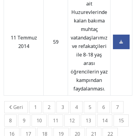
ait
Huzurevlerinde
kalan bakıma
muhtaç
11 Temmuz
vatandaşlarımız
59
2014
ve refakatçileri
ile 8-18 yaş
arası
öğrencilerin yaz
kampından
faydalanması.
Geri
1
2
3
4
5
6
7
8
9
10
11
12
13
14
15
16
17
18
19
20
21
22